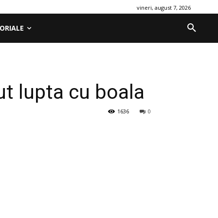
vineri, august 7, 2026
ORIALE
ut lupta cu boala
1636
0