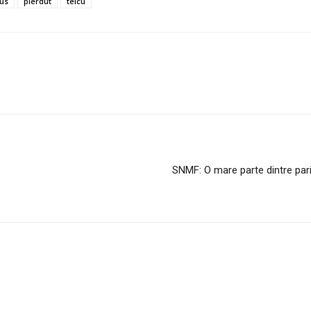
us
pierdut
teicu
SNMF: O mare parte dintre parint