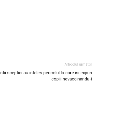
Articolul următor
ii sceptici au inteles pericolul la care isi expun
copiii nevaccinandu-i