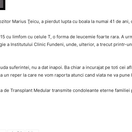
zitor Marius Ţeicu, a pierdut lupta cu boala la numai 41 de ani, 
015 cu limfom cu celule T, o forma de leucemie foarte rara. A ur
e a Institutului Clinic Fundeni, unde, ulterior, a trecut printr-
iuda suferintei, nu a dat inapoi. Ba chiar a incurajat pe toti cei a
 un reper la care ne vom raporta atunci cand viata ne va pune la
de Transplant Medular transmite condoleante eterne familiei pen