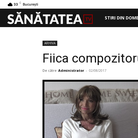
C
33
București
STIRI DIN DOM
ARHIVA
Fiica compozitoru
De către
Administrator
-
02/08/2017