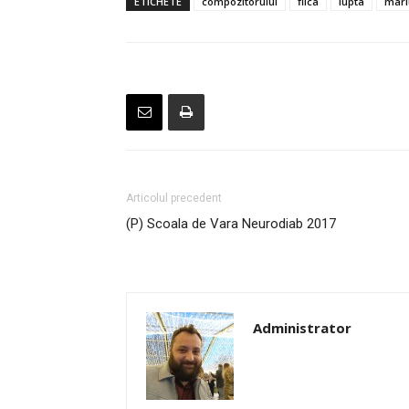
ETICHETE
compozitorului
fiica
lupta
mari
Articolul precedent
(P) Scoala de Vara Neurodiab 2017
Administrator