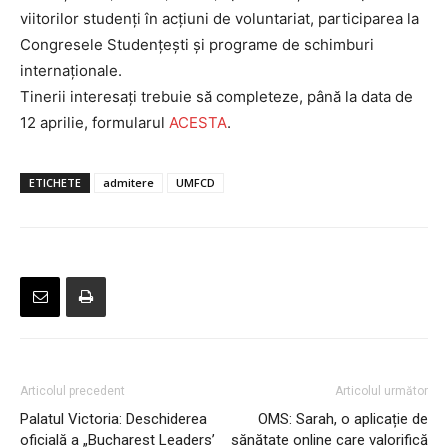
viitorilor studenți în acțiuni de voluntariat, participarea la
Congresele Studențești și programe de schimburi
internaționale.
Tinerii interesați trebuie să completeze, până la data de
12 aprilie, formularul
ACESTA
.
ETICHETE
admitere
UMFCD
Articolul precedent
Articolul următor
Palatul Victoria: Deschiderea
OMS: Sarah, o aplicație de
oficială a „Bucharest Leaders’
sănătate online care valorifică