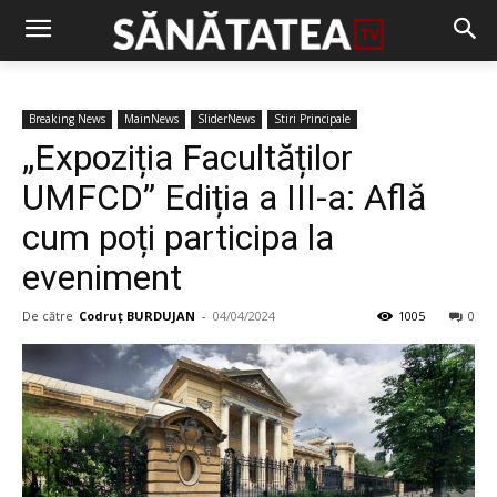
Breaking News
MainNews
SliderNews
Stiri Principale
„Expoziția Facultăților
UMFCD” Ediția a III-a: Află
cum poți participa la
eveniment
De către
Codruț BURDUJAN
-
04/04/2024
1005
0