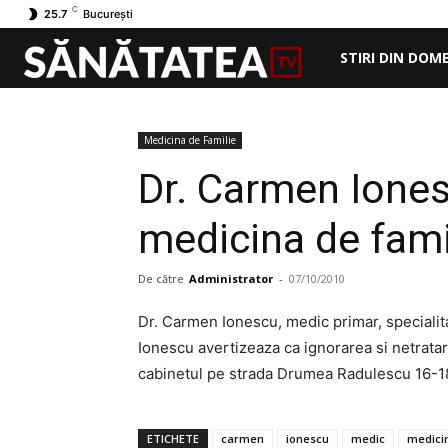
C
25.7
București
STIRI DIN DOM
Medicina de Familie
Dr. Carmen Iones
medicina de fami
De către
Administrator
-
07/10/2010
Dr. Carmen Ionescu, medic primar, specialita
Ionescu avertizeaza ca ignorarea si netratar
cabinetul pe strada Drumea Radulescu 16-18
ETICHETE
carmen
ionescu
medic
medici