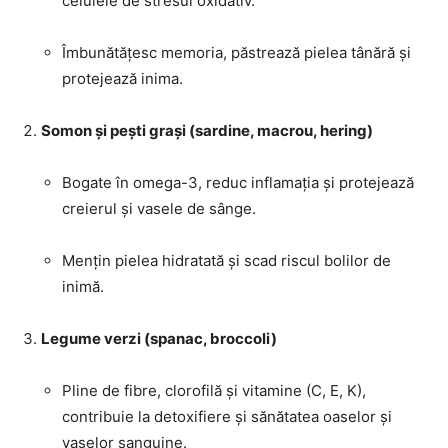
celulele de stresul oxidativ.
Îmbunătățesc memoria, păstrează pielea tânără și
protejează inima.
Somon și pești grași (sardine, macrou, hering)
Bogate în omega-3, reduc inflamația și protejează
creierul și vasele de sânge.
Mențin pielea hidratată și scad riscul bolilor de
inimă.
Legume verzi (spanac, broccoli)
Pline de fibre, clorofilă și vitamine (C, E, K),
contribuie la detoxifiere și sănătatea oaselor și
vaselor sanguine.