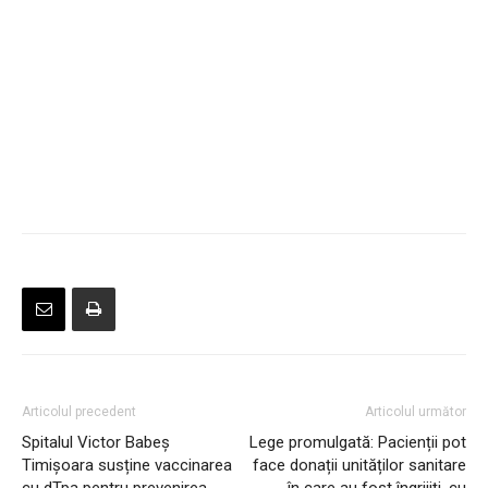
Articolul precedent
Articolul următor
Spitalul Victor Babeș
Lege promulgată: Pacienții pot
Timișoara susține vaccinarea
face donații unităților sanitare