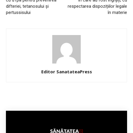
cu dTpa pentru prevenirea
în care au fost îngrijiți, cu
difteriei, tetanosului și
respectarea dispozițiilor legale
pertussisului
în materie
Editor SanatateaPress