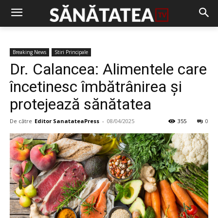
Breaking News
Stiri Principale
Dr. Calancea: Alimentele care
încetinesc îmbătrânirea și
protejează sănătatea
De către
Editor SanatateaPress
-
08/04/2025
355
0