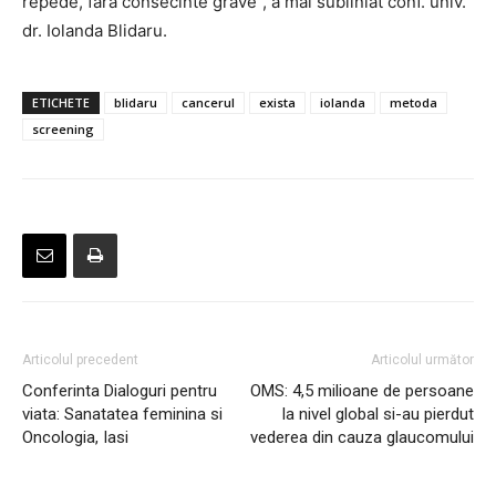
repede, fara consecinte grave”, a mai subliniat conf. univ.
dr. Iolanda Blidaru.
ETICHETE
blidaru
cancerul
exista
iolanda
metoda
screening
Articolul precedent
Articolul următor
Conferinta Dialoguri pentru
OMS: 4,5 milioane de persoane
viata: Sanatatea feminina si
la nivel global si-au pierdut
Oncologia, Iasi
vederea din cauza glaucomului