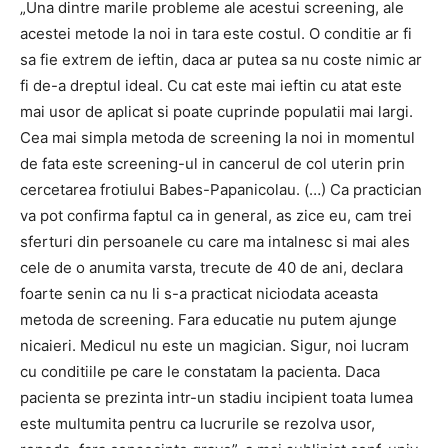
„Una dintre marile probleme ale acestui screening, ale
acestei metode la noi in tara este costul. O conditie ar fi
sa fie extrem de ieftin, daca ar putea sa nu coste nimic ar
fi de-a dreptul ideal. Cu cat este mai ieftin cu atat este
mai usor de aplicat si poate cuprinde populatii mai largi.
Cea mai simpla metoda de screening la noi in momentul
de fata este screening-ul in cancerul de col uterin prin
cercetarea frotiului Babes-Papanicolau. (…) Ca practician
va pot confirma faptul ca in general, as zice eu, cam trei
sferturi din persoanele cu care ma intalnesc si mai ales
cele de o anumita varsta, trecute de 40 de ani, declara
foarte senin ca nu li s-a practicat niciodata aceasta
metoda de screening. Fara educatie nu putem ajunge
nicaieri. Medicul nu este un magician. Sigur, noi lucram
cu conditiile pe care le constatam la pacienta. Daca
pacienta se prezinta intr-un stadiu incipient toata lumea
este multumita pentru ca lucrurile se rezolva usor,