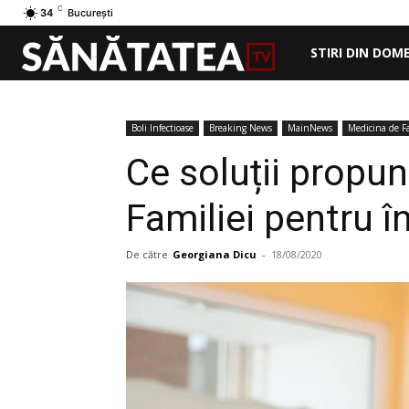
C
34
București
STIRI DIN DOM
Boli Infectioase
Breaking News
MainNews
Medicina de F
Ce soluții propu
Familiei pentru î
De către
Georgiana Dicu
-
18/08/2020