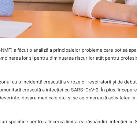
NMF) a făcut o analiză a principalelor probleme care pot să apar
mpinarea lor și pentru diminuarea riscurilor atât pentru profesio
onul cu o incidență crescută a virozelor respiratorii și de debut a
munitară crescută a infecției cu SARS-CoV-2. În plus, începerea 
 adeverințe, dosare medicale etc. și se aglomerează activitatea l
ri specifice pentru a încerca limitarea răspândirii infecției cu