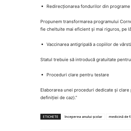
Redirecționarea fondurilor din programe
Propunem transformarea programului Cornul ș
fie cheltuite mai eficient și mai riguros, pe
Vaccinarea antigripală a copiilor de vârst
Statul trebuie să introducă gratuitate pentru 
Proceduri clare pentru testare
Elaborarea unei proceduri dedicate și clare
definiției de caz).”
ETICHETE
începerea anului școlar
medicină de f