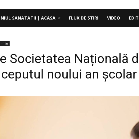
ENIUL SANATATII | ACASA
FLUX DE STIRI
VIDEO
EDIT
amilie
ne Societatea Națională 
nceputul noului an școlar