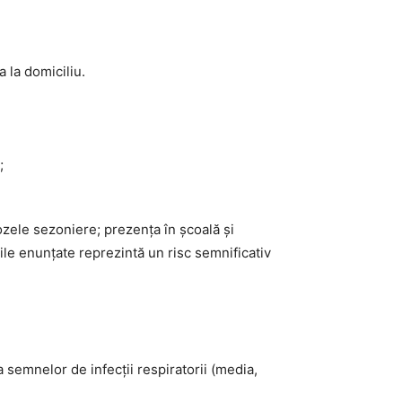
a la domiciliu.
;
irozele sezoniere; prezența în școală și
nile enunțate reprezintă un risc semnificativ
a semnelor de infecții respiratorii (media,