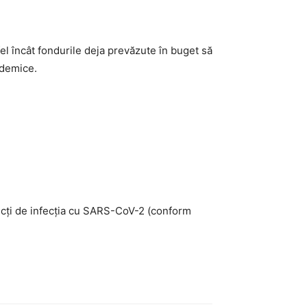
l încât fondurile deja prevăzute în buget să
idemice.
pecți de infecția cu SARS-CoV-2 (conform