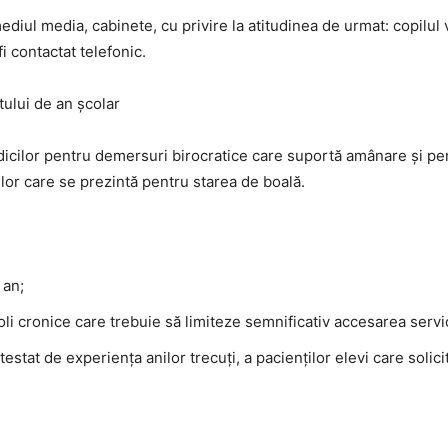
mediul media, cabinete, cu privire la atitudinea de urmat: copilul v
i contactat telefonic.
tului de an școlar
dicilor pentru demersuri birocratice care suportă amânare și pent
lor care se prezintă pentru starea de boală.
 an;
oli cronice care trebuie să limiteze semnificativ accesarea servi
estat de experiența anilor trecuți, a pacienților elevi care soli