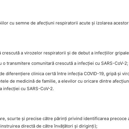
iilor cu semne de afecțiuni respiratorii acute și izolarea acestor
rescută a virozelor respiratorii și de debut a infecțiilor gripale
u o transmitere comunitară crescută a infecției cu SARS-CoV-2;
ic de diferențiere clinica certă între infecția COVID-19, gripă și v
netele de medicină de familie, a elevilor cu oricare dintre afecțiu
 a infecției cu SARS-CoV-2.
are, scurte și precise către părinți privind identificarea precoce 
 instruirea directă de către învățători și diriginți);