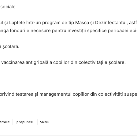
 sociale
i Laptele într-un program de tip Masca și Dezinfectantul, astfe
 lângă fondurile necesare pentru investiții specifice perioadei ep
ă școlară.
vaccinarea antigripală a copiilor din colectivitățile școlare.
 privind testarea și managementul copiilor din colectivități sus
amilie
propuneri
SNMF