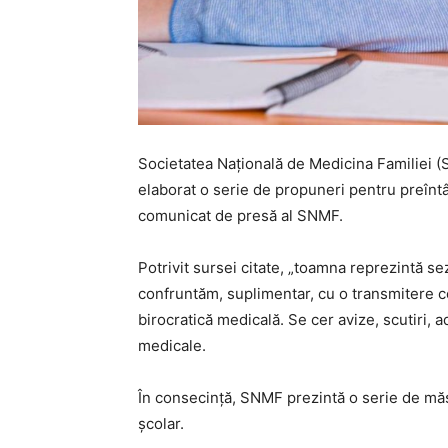
Societatea Națională de Medicina Familiei (S
elaborat o serie de propuneri pentru preîntâ
comunicat de presă al SNMF.
Potrivit sursei citate, „toamna reprezintă sez
confruntăm, suplimentar, cu o transmitere co
birocratică medicală. Se cer avize, scutiri,
medicale.
În consecință, SNMF prezintă o serie de măsu
școlar.