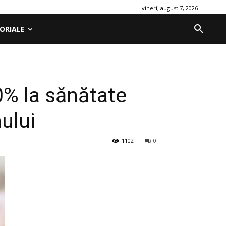
vineri, august 7, 2026
ORIALE
10% la sănătate
ului
1102
0