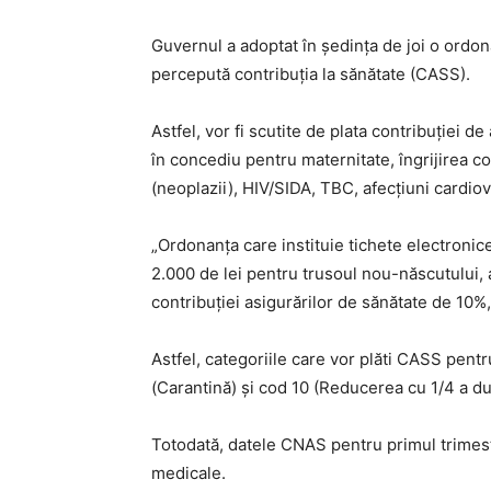
Guvernul a adoptat în şedinţa de joi o ordon
percepută contribuţia la sănătate (CASS).
Astfel, vor fi scutite de plata contribuţiei 
în concediu pentru maternitate, îngrijirea co
(neoplazii), HIV/SIDA, TBC, afecţiuni cardiov
„Ordonanţa care instituie tichete electronice
2.000 de lei pentru trusoul nou-născutului, a 
contribuţiei asigurărilor de sănătate de 10%
Astfel, categoriile care vor plăti CASS pent
(Carantină) şi cod 10 (Reducerea cu 1/4 a du
Totodată, datele CNAS pentru primul trimestr
medicale.