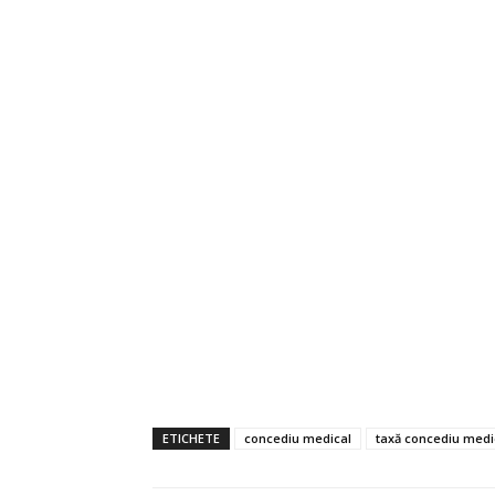
ETICHETE
concediu medical
taxă concediu medi