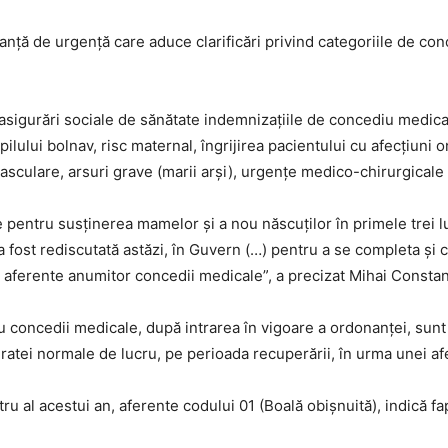
anţă de urgenţă care aduce clarificări privind categoriile de con
de asigurări sociale de sănătate indemnizaţiile de concediu medic
pilului bolnav, risc maternal, îngrijirea pacientului cu afecţiuni
asculare, arsuri grave (marii arşi), urgenţe medico-chirurgicale 
 pentru susţinerea mamelor şi a nou născuţilor în primele trei lun
fost rediscutată astăzi, în Guvern (…) pentru a se completa şi cla
, aferente anumitor concedii medicale”, a precizat Mihai Constan
ru concedii medicale, după intrarea în vigoare a ordonanţei, sunt
ratei normale de lucru, pe perioada recuperării, în urma unei afe
u al acestui an, aferente codului 01 (Boală obişnuită), indică f