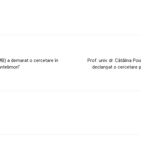
MMB) a demarat o cercetare în
Prof. univ. dr. Cătălina Po
antelimon”
declanşat o cercetare pr