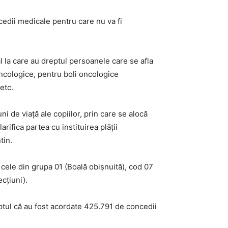
cedii medicale pentru care nu va fi
al la care au dreptul persoanele care se afla
 oncologice, pentru boli oncologice
etc.
i de viaţă ale copiilor, prin care se alocă
rifica partea cu instituirea plăţii
tin.
 cele din grupa 01 (Boală obişnuită), cod 07
cţiuni).
aptul că au fost acordate 425.791 de concedii