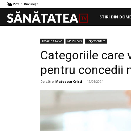
C
27.2
București
STIRI DIN DOM
Breaking News
MainNews
Reglementare
Categoriile care 
pentru concedii 
De către
Mateescu Cristi
-
12/04/2024