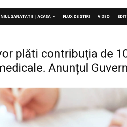
ENIUL SANATATII | ACASA
FLUX DE STIRI
VIDEO
EDIT
vor plăti contribuția de 
medicale. Anunțul Guvern