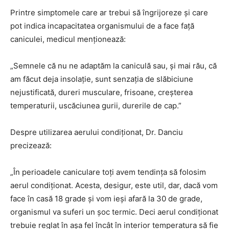
Printre simptomele care ar trebui să îngrijoreze și care
pot indica incapacitatea organismului de a face față
caniculei, medicul menționează:
„Semnele că nu ne adaptăm la caniculă sau, și mai rău, că
am făcut deja insolație, sunt senzația de slăbiciune
nejustificată, dureri musculare, frisoane, creșterea
temperaturii, uscăciunea gurii, durerile de cap.”
Despre utilizarea aerului condiționat, Dr. Danciu
precizează:
„În perioadele caniculare toți avem tendința să folosim
aerul condiționat. Acesta, desigur, este util, dar, dacă vom
face în casă 18 grade și vom ieși afară la 30 de grade,
organismul va suferi un șoc termic. Deci aerul condiționat
trebuie reglat în așa fel încât în interior temperatura să fie