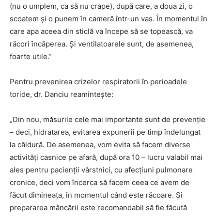
(nu o umplem, ca să nu crape), după care, a doua zi, o
scoatem și o punem în cameră într-un vas. În momentul în
care apa aceea din sticlă va începe să se topească, va
răcori încăperea. Și ventilatoarele sunt, de asemenea,
foarte utile.”
Pentru prevenirea crizelor respiratorii în perioadele
toride, dr. Danciu reamintește:
„Din nou, măsurile cele mai importante sunt de prevenție
– deci, hidratarea, evitarea expunerii pe timp îndelungat
la căldură. De asemenea, vom evita să facem diverse
activități casnice pe afară, după ora 10 – lucru valabil mai
ales pentru pacienții vârstnici, cu afecțiuni pulmonare
cronice, deci vom încerca să facem ceea ce avem de
făcut dimineața, în momentul când este răcoare. Și
prepararea mâncării este recomandabil să fie făcută