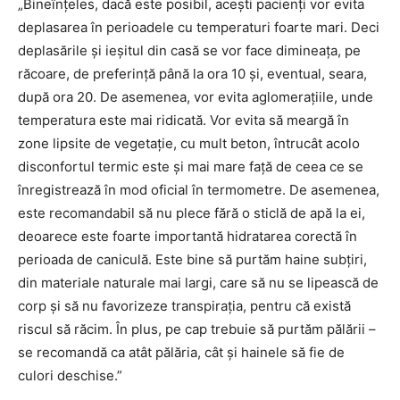
„Bineînțeles, dacă este posibil, acești pacienți vor evita
deplasarea în perioadele cu temperaturi foarte mari. Deci
deplasările și ieșitul din casă se vor face dimineața, pe
răcoare, de preferință până la ora 10 și, eventual, seara,
după ora 20. De asemenea, vor evita aglomerațiile, unde
temperatura este mai ridicată. Vor evita să meargă în
zone lipsite de vegetație, cu mult beton, întrucât acolo
disconfortul termic este și mai mare față de ceea ce se
înregistrează în mod oficial în termometre. De asemenea,
este recomandabil să nu plece fără o sticlă de apă la ei,
deoarece este foarte importantă hidratarea corectă în
perioada de caniculă. Este bine să purtăm haine subțiri,
din materiale naturale mai largi, care să nu se lipească de
corp și să nu favorizeze transpirația, pentru că există
riscul să răcim. În plus, pe cap trebuie să purtăm pălării –
se recomandă ca atât pălăria, cât și hainele să fie de
culori deschise.”