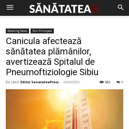
Breaking News
Stiri Principale
Canicula afectează
sănătatea plămânilor,
avertizează Spitalul de
Pneumoftiziologie Sibiu
De către
Editor SanatateaPress
-
26/06/2025
692
0