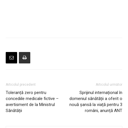
Articolul precedent
Articolul următor
Toleranță zero pentru
Sprijinul internațional în
concediile medicale fictive –
domeniul sănătății a oferit o
avertisment de la Ministrul
nouă șansă la viață pentru 3
Sănătății
români, anunță ANT