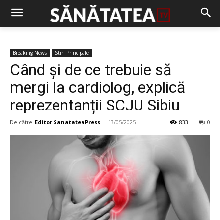
Breaking News
Stiri Principale
Când și de ce trebuie să
mergi la cardiolog, explică
reprezentanții SCJU Sibiu
De către
Editor SanatateaPress
-
13/05/2025
833
0