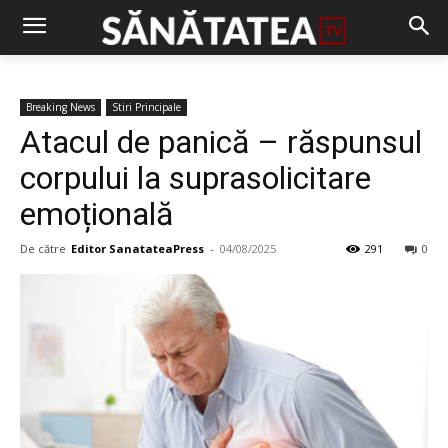
Breaking News
Stiri Principale
Atacul de panică – răspunsul
corpului la suprasolicitare
emoțională
De către
Editor SanatateaPress
-
04/08/2025
291
0