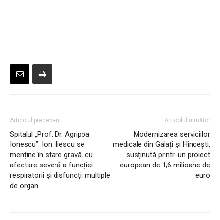
Articolul precedent
Articolul următor
Spitalul „Prof. Dr. Agrippa
Modernizarea serviciilor
Ionescu”: Ion Iliescu se
medicale din Galați și Hîncești,
menține în stare gravă, cu
susținută printr-un proiect
afectare severă a funcției
european de 1,6 milioane de
respiratorii și disfuncții multiple
euro
de organ