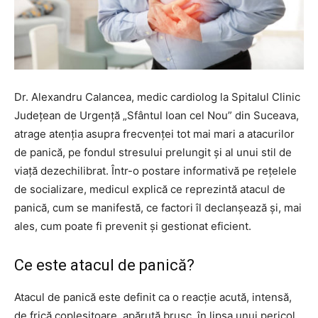
Dr. Alexandru Calancea, medic cardiolog la Spitalul Clinic
Județean de Urgență „Sfântul Ioan cel Nou” din Suceava,
atrage atenția asupra frecvenței tot mai mari a atacurilor
de panică, pe fondul stresului prelungit și al unui stil de
viață dezechilibrat. Într-o postare informativă pe rețelele
de socializare, medicul explică ce reprezintă atacul de
panică, cum se manifestă, ce factori îl declanșează și, mai
ales, cum poate fi prevenit și gestionat eficient.
Ce este atacul de panică?
Atacul de panică este definit ca o reacție acută, intensă,
de frică copleșitoare, apărută brusc, în lipsa unui pericol