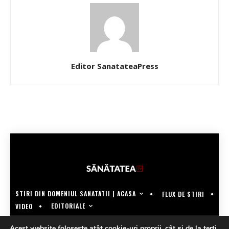
Editor SanatateaPress
STIRI DIN DOMENIUL SANATATII | ACASA
FLUX DE STIRI
EDITORIALE
VIDEO
COPYRIGHT @SANATATEATV | MADE BY WECREATE.TECH
Acest website foloseste atât cookie-uri proprii, cât şi de la terţi,