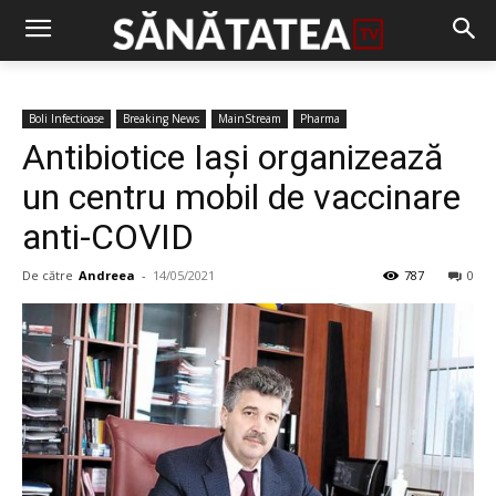
Boli Infectioase
Breaking News
MainStream
Pharma
Antibiotice Iași organizează
un centru mobil de vaccinare
anti-COVID
De către
Andreea
-
14/05/2021
787
0