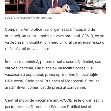
sursa foto: Facebook Antibiotice Iași
Compania Antibiotice Iași organizează, începând de
dumincă, un centru mobil de vaccinare anti-COVID, ce se
va deplasa în localități din mediul rural ce înregistrează o
rată scăzută de vaccinare.
În fiecare duminică, pe parcursul a șase săptămâni, sau
cât va fi necesar, Caravana a+ va facilita accesul la
vaccinare a populației, prima oprire fiind în localitățile
Hălăucești, Stolniceni-Prăjescu și Mogoșești-Siret, se
arată într-un comunicat de presă al companiei.
Centrul mobil de vaccinare anti-COVID este organizat în
parteneriat cu Direcția de Sănatate Publică Iași și