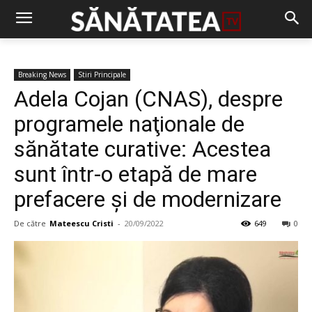
Breaking News
Stiri Principale
Adela Cojan (CNAS), despre
programele naţionale de
sănătate curative: Acestea
sunt într-o etapă de mare
prefacere şi de modernizare
De către
Mateescu Cristi
-
20/09/2022
649
0