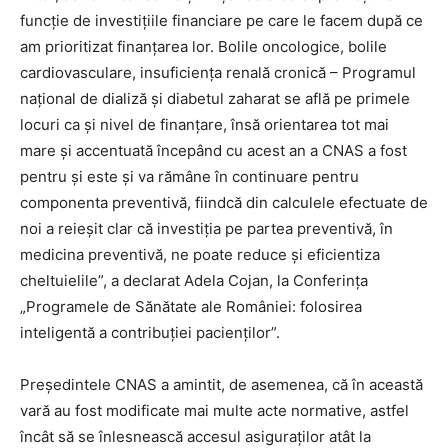
funcţie de investiţiile financiare pe care le facem după ce
am prioritizat finanţarea lor. Bolile oncologice, bolile
cardiovasculare, insuficienţa renală cronică – Programul
naţional de dializă şi diabetul zaharat se află pe primele
locuri ca şi nivel de finanţare, însă orientarea tot mai
mare şi accentuată începând cu acest an a CNAS a fost
pentru şi este şi va rămâne în continuare pentru
componenta preventivă, fiindcă din calculele efectuate de
noi a reieşit clar că investiţia pe partea preventivă, în
medicina preventivă, ne poate reduce şi eficientiza
cheltuielile”, a declarat Adela Cojan, la Conferința
„Programele de Sănătate ale României: folosirea
inteligentă a contribuţiei pacienţilor”.
Președintele CNAS a amintit, de asemenea, că în această
vară au fost modificate mai multe acte normative, astfel
încât să se înlesnească accesul asiguraţilor atât la