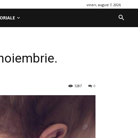
vineri, august 7, 2026
ORIALE
 noiembrie.
1287
0