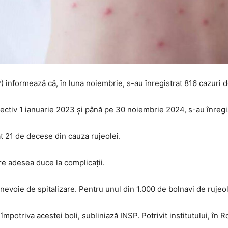
) informează că, în luna noiembrie, s-au înregistrat 816 cazuri d
ectiv 1 ianuarie 2023 şi până pe 30 noiembrie 2024, s-au înregis
t 21 de decese din cauza rujeolei.
re adesea duce la complicaţii.
nevoie de spitalizare. Pentru unul din 1.000 de bolnavi de rujeol
împotriva acestei boli, subliniază INSP. Potrivit institutului, în R