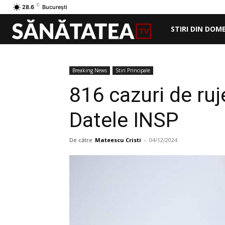
C
28.6
București
STIRI DIN DOM
Breaking News
Stiri Principale
816 cazuri de ruj
Datele INSP
De către
Mateescu Cristi
-
04/12/2024