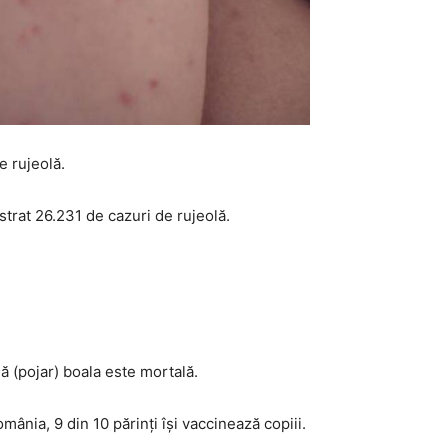
e rujeolă.
trat 26.231 de cazuri de rujeolă.
ă (pojar) boala este mortală.
omânia, 9 din 10 părinţi îşi vaccinează copiii.