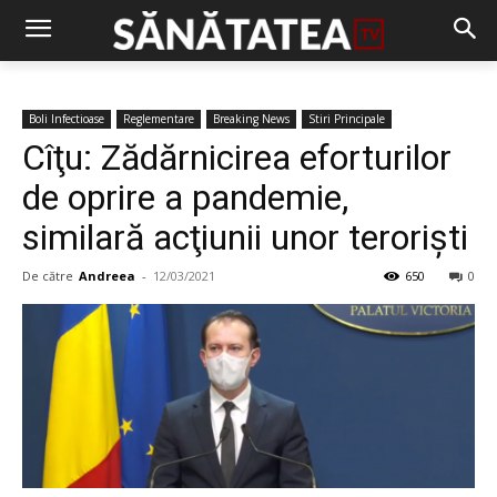
Boli Infectioase
Reglementare
Breaking News
Stiri Principale
Cîţu: Zădărnicirea eforturilor
de oprire a pandemie,
similară acţiunii unor terorişti
De către
Andreea
-
12/03/2021
650
0