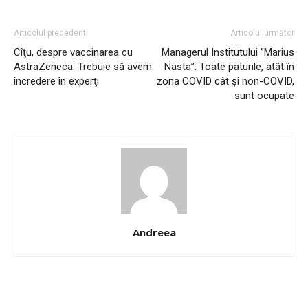
Articolul precedent
Articolul următor
Cîţu, despre vaccinarea cu
Managerul Institutului ”Marius
AstraZeneca: Trebuie să avem
Nasta”: Toate paturile, atât în
încredere în experţi
zona COVID cât şi non-COVID,
sunt ocupate
Andreea