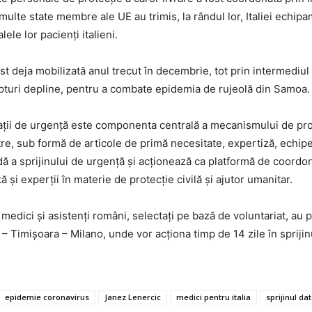
 multe state membre ale UE au trimis, la rândul lor, Italiei echi
lele lor pacienţi italieni.
t deja mobilizată anul trecut în decembrie, tot prin intermediul 
turi depline, pentru a combate epidemia de rujeolă din Samoa.
aţii de urgenţă este componenta centrală a mecanismului de prot
tre, sub formă de articole de primă necesitate, expertiză, echip
idă a sprijinului de urgenţă şi acţionează ca platformă de coordo
ă şi experţii în materie de protecţie civilă şi ajutor umanitar.
 medici şi asistenţi români, selectaţi pe bază de voluntariat, au
Timişoara – Milano, unde vor acţiona timp de 14 zile în sprijinul
epidemie coronavirus
Janez Lenercic
medici pentru italia
sprijinul dat 