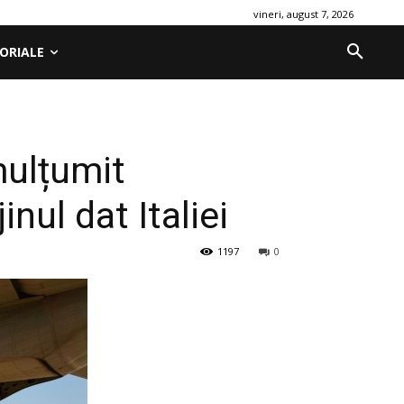
vineri, august 7, 2026
ORIALE
mulțumit
nul dat Italiei
1197
0