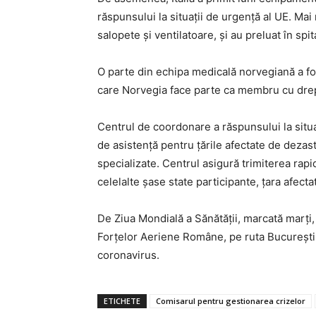
răspunsului la situaţii de urgenţă al UE. Mai
salopete şi ventilatoare, şi au preluat în spita
O parte din echipa medicală norvegiană a fos
care Norvegia face parte ca membru cu drep
Centrul de coordonare a răspunsului la situ
de asistenţă pentru ţările afectate de dezas
specializate. Centrul asigură trimiterea rap
celelalte şase state participante, ţara afectat
De Ziua Mondială a Sănătăţii, marcată marţi,
Forţelor Aeriene Române, pe ruta Bucureşti – 
coronavirus.
ETICHETE
Comisarul pentru gestionarea crizelor