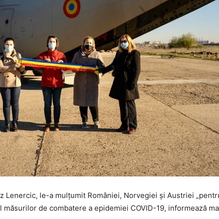
Lenercic, le-a mulţumit României, Norvegiei şi Austriei „pentru s
tul măsurilor de combatere a epidemiei COVID-19, informează ma