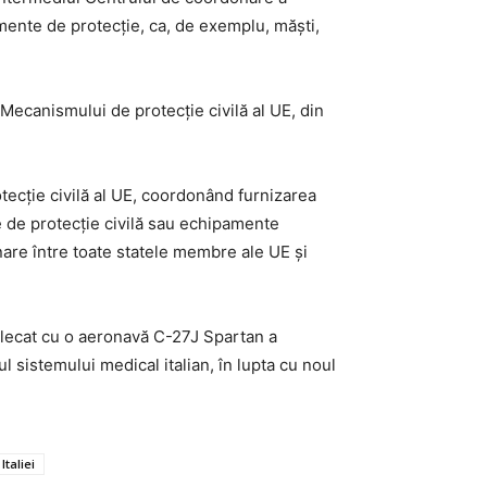
pamente de protecţie, ca, de exemplu, măşti,
Mecanismului de protecţie civilă al UE, din
ecţie civilă al UE, coordonând furnizarea
e de protecţie civilă sau echipamente
nare între toate statele membre ale UE şi
 plecat cu o aeronavă C-27J Spartan a
 sistemului medical italian, în lupta cu noul
Italiei