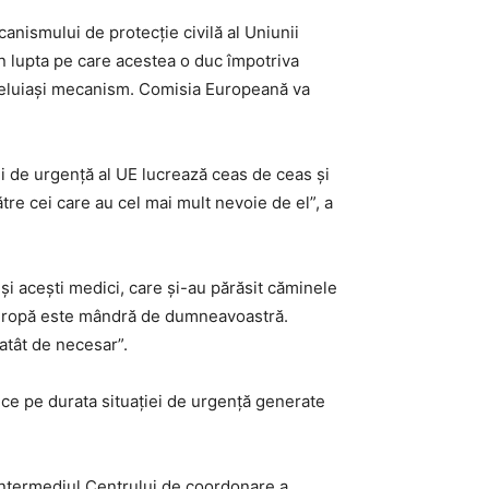
anismului de protecţie civilă al Uniunii
în lupta pe care acestea o duc împotriva
l aceluiaşi mecanism. Comisia Europeană va
ii de urgenţă al UE lucrează ceas de ceas şi
tre cei care au cel mai mult nevoie de el”, a
şi aceşti medici, care şi-au părăsit căminele
a Europă este mândră de dumneavoastră.
 atât de necesar”.
blice pe durata situaţiei de urgenţă generate
 intermediul Centrului de coordonare a