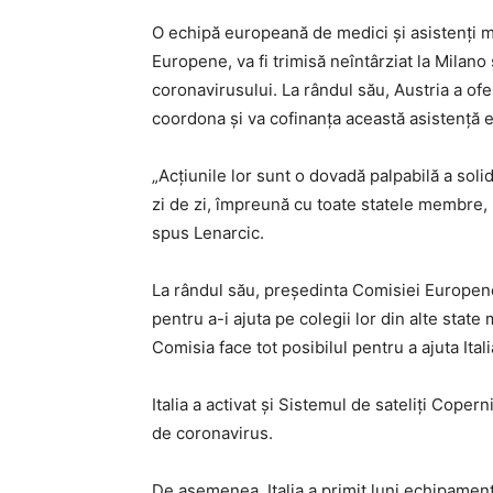
O echipă europeană de medici şi asistenţi me
Europene, va fi trimisă neîntârziat la Milano
coronavirusului. La rândul său, Austria a of
coordona şi va cofinanţa această asistenţă 
„Acţiunile lor sunt o dovadă palpabilă a soli
zi de zi, împreună cu toate statele membre, p
spus Lenarcic.
La rândul său, preşedinta Comisiei Europene,
pentru a-i ajuta pe colegii lor din alte sta
Comisia face tot posibilul pentru a ajuta Ita
Italia a activat şi Sistemul de sateliţi Coper
de coronavirus.
De asemenea, Italia a primit luni echipamen