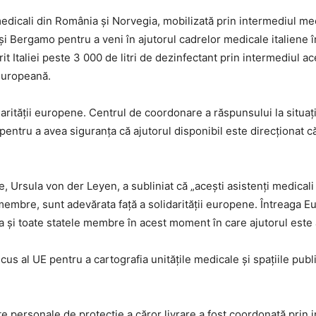
dicali din România şi Norvegia, mobilizată prin intermediul mec
 şi Bergamo pentru a veni în ajutorul cadrelor medicale italiene 
erit Italiei peste 3 000 de litri de dezinfectant prin intermediu
europeană.
darităţii europene. Centrul de coordonare a răspunsului la situaţ
entru a avea siguranţa că ajutorul disponibil este direcţionat că
 Ursula von der Leyen, a subliniat că „aceşti asistenţi medicali 
te membre, sunt adevărata faţă a solidarităţii europene. Întreag
lia şi toate statele membre în acest moment în care ajutorul este
nicus al UE pentru a cartografia unităţile medicale şi spaţiile pu
te personale de protecţie a căror livrare a fost coordonată prin