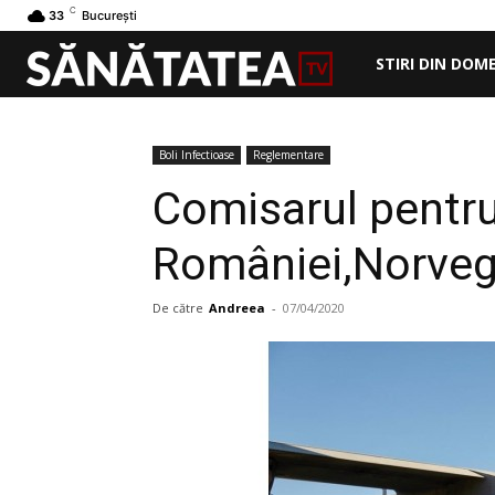
C
33
București
STIRI DIN DOM
Boli Infectioase
Reglementare
Comisarul pentru
României,Norvegiei
De către
Andreea
-
07/04/2020