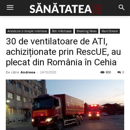
Anestezie si terapie intensiva
Boli Infectioase
Breaking News
MainStream
30 de ventilatoare de ATI,
achiziționate prin RescUE, au
plecat din România în Cehia
De către
Andreea
-
24/10/2020
800
0