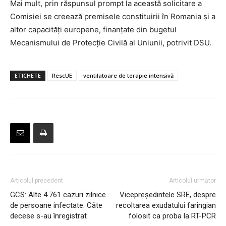
Mai mult, prin răspunsul prompt la această solicitare a
Comisiei se creează premisele constituirii în Romania și a
altor capacități europene, finanțate din bugetul
Mecanismului de Protecție Civilă al Uniunii, potrivit DSU.
ETICHETE
RescUE
ventilatoare de terapie intensivă
Articolul precedent
Articolul următor
GCS: Alte 4.761 cazuri zilnice
Vicepreşedintele SRE, despre
de persoane infectate. Câte
recoltarea exudatului faringian
decese s-au înregistrat
folosit ca proba la RT-PCR