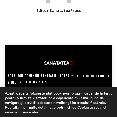
Editor SanatateaPress
STIRI DIN DOMENIUL SANATATII | ACASA
FLUX DE STIRI
EDITORIALE
VIDEO
COPYRIGHT @SANATATEATV | MADE BY WECREATE.TECH
Acest website foloseste atât cookie-uri proprii, cât şi de la terţi,
pentru a furniza vizitatorilor o experienţă mult mai bună de
navigare şi servicii adaptate nevoilor şi interesului fiecăruia.
Poti afla mai multe detalii sau poti inchide Cookie accesand
setarile browserului
.