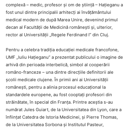
complexă – medic, profesor și om de știință – Hațieganu a
fost unul dintre principalii arhitecți ai învățământului
medical modern de după Marea Unire, devenind primul
decan al Facultății de Medicină românești și, ulterior,
rector al Universității „Regele Ferdinand I” din Cluj.
Pentru a celebra tradiția educației medicale francofone,
UMF „Iuliu Hațieganu” a prezentat publicului o imagine de
arhivă din perioada interbelică, simbol al cooperării
româno-franceze – una dintre direcțiile definitorii ale
școlii medicale clujene. În primii ani ai Universității
românești, pentru a alinia procesul educațional la
standardele europene, au fost cooptați profesori din
străinătate, în special din Franța. Printre aceștia s-au
numărat Jules Guiart, de la Universitatea din Lyon, care a
înființat Catedra de Istoria Medicinei, și Pierre Thomas,
de la Universitatea Sorbona și Institutul Pasteur,