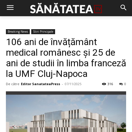
Breaking News
Stiri Principale
106 ani de învățământ
medical românesc și 25 de
ani de studii în limba franceză
la UMF Cluj-Napoca
De către
Editor SanatateaPress
-
07/11/2025
316
0