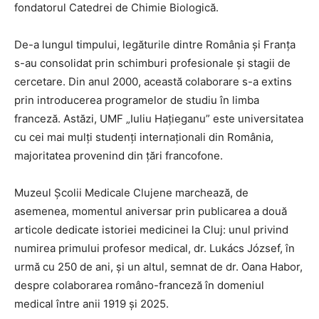
fondatorul Catedrei de Chimie Biologică.
De-a lungul timpului, legăturile dintre România și Franța
s-au consolidat prin schimburi profesionale și stagii de
cercetare. Din anul 2000, această colaborare s-a extins
prin introducerea programelor de studiu în limba
franceză. Astăzi, UMF „Iuliu Hațieganu” este universitatea
cu cei mai mulți studenți internaționali din România,
majoritatea provenind din țări francofone.
Muzeul Școlii Medicale Clujene marchează, de
asemenea, momentul aniversar prin publicarea a două
articole dedicate istoriei medicinei la Cluj: unul privind
numirea primului profesor medical, dr. Lukács József, în
urmă cu 250 de ani, și un altul, semnat de dr. Oana Habor,
despre colaborarea româno-franceză în domeniul
medical între anii 1919 și 2025.