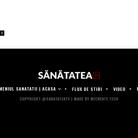
0
MENIUL SANATATII | ACASA
FLUX DE STIRI
VIDEO
COPYRIGHT @SANATATEATV | MADE BY WECREATE.TECH