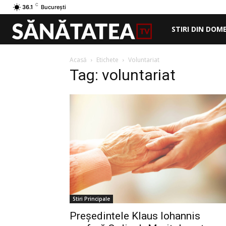
C
36.1
București
STIRI DIN DOM
Acasă
Etichete
Voluntariat
Tag: voluntariat
Stiri Principale
Președintele Klaus Iohannis