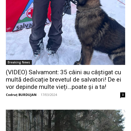
Breaking News
(VIDEO) Salvamont: 35 câini au câștigat cu
multă dedicație brevetul de salvatori! De ei
vor depinde multe vieți…poate și a ta!
Codruț BURDUJAN
-
17/03/2024
0