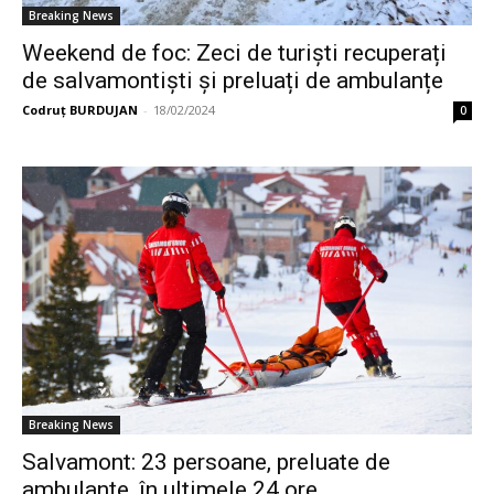
Breaking News
Weekend de foc: Zeci de turiști recuperați
de salvamontiști și preluați de ambulanțe
Codruț BURDUJAN
-
18/02/2024
0
Breaking News
Salvamont: 23 persoane, preluate de
ambulanțe, în ultimele 24 ore