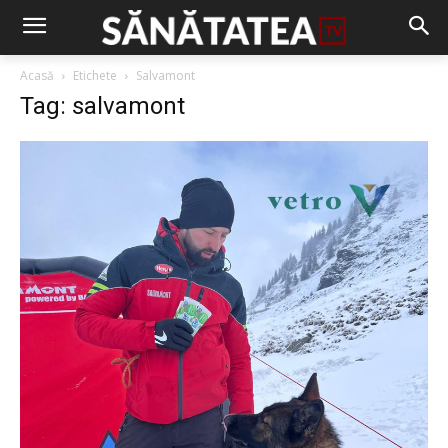
Acasă
Etichete
Salvamont
Tag: salvamont