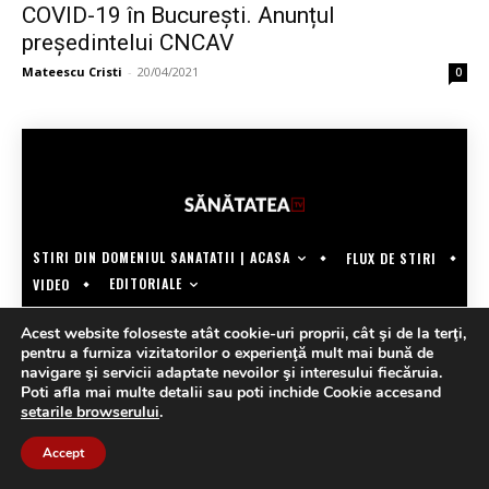
COVID-19 în Bucureşti. Anunțul
președintelui CNCAV
Mateescu Cristi
-
20/04/2021
0
STIRI DIN DOMENIUL SANATATII | ACASA
FLUX DE STIRI
EDITORIALE
VIDEO
COPYRIGHT @SANATATEATV | MADE BY WECREATE.TECH
Acest website foloseste atât cookie-uri proprii, cât şi de la terţi,
pentru a furniza vizitatorilor o experienţă mult mai bună de
navigare şi servicii adaptate nevoilor şi interesului fiecăruia.
Poti afla mai multe detalii sau poti inchide Cookie accesand
setarile browserului
.
Accept