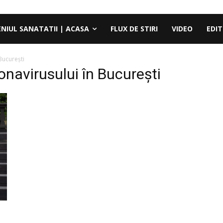
ENIUL SANATATII | ACASA
FLUX DE STIRI
VIDEO
EDIT
București
ronavirusului în București