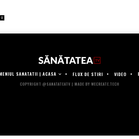
0
MENIUL SANATATII | ACASA
FLUX DE STIRI
VIDEO
COPYRIGHT @SANATATEATV | MADE BY WECREATE.TECH