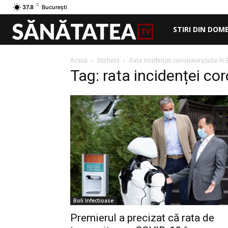
C
37.8
București
STIRI DIN DOM
Acasă
Etichete
Rata incidenței coronavirusului în 
Tag: rata incidenței co
Boli Infectioase
Premierul a precizat că rata de