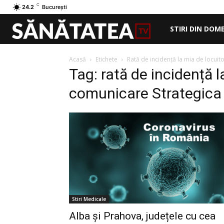
C
24.2
București
STIRI DIN DOM
Acasă
Etichete
Rată de incidență la mia de locuit
Tag: rată de incidență l
comunicare Strategica
Stiri Medicale
Alba și Prahova, județele cu cea