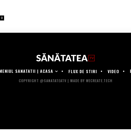
0
MENIUL SANATATII | ACASA
FLUX DE STIRI
VIDEO
COPYRIGHT @SANATATEATV | MADE BY WECREATE.TECH