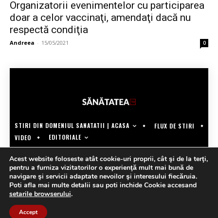
Organizatorii evenimentelor cu participarea
doar a celor vaccinaţi, amendaţi dacă nu
respectă condiţia
Andreea
-
15/05/2021
0
STIRI DIN DOMENIUL SANATATII | ACASA
FLUX DE STIRI
EDITORIALE
VIDEO
COPYRIGHT @SANATATEATV | MADE BY WECREATE.TECH
Acest website foloseste atât cookie-uri proprii, cât şi de la terţi,
pentru a furniza vizitatorilor o experienţă mult mai bună de
navigare şi servicii adaptate nevoilor şi interesului fiecăruia.
Poti afla mai multe detalii sau poti inchide Cookie accesand
setarile browserului
.
Accept