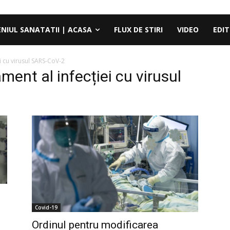
ENIUL SANATATII | ACASA
FLUX DE STIRI
VIDEO
EDIT
i cu virusul SARS-CoV-2
ment al infecției cu virusul
Covid-19
Ordinul pentru modificarea