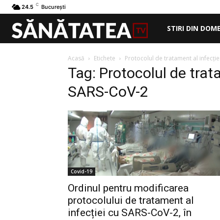
C
24.5
București
STIRI DIN DOM
Acasă
Etichete
Protocolul de tratament al infecție
Tag: Protocolul de trata
SARS-CoV-2
Covid-19
Ordinul pentru modificarea
protocolului de tratament al
infecției cu SARS-CoV-2, în