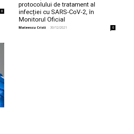
protocolului de tratament al
infecției cu SARS-CoV-2, în
0
Monitorul Oficial
Mateescu Cristi
-
30/12/2021
0