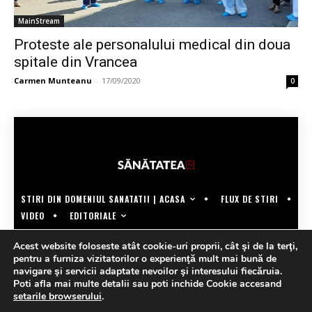
MainStream
Proteste ale personalului medical din doua
spitale din Vrancea
Carmen Munteanu
-
17/09/2020
0
STIRI DIN DOMENIUL SANATATII | ACASA
FLUX DE STIRI
EDITORIALE
VIDEO
COPYRIGHT @SANATATEATV | MADE BY WECREATE.TECH
Acest website foloseste atât cookie-uri proprii, cât şi de la terţi,
pentru a furniza vizitatorilor o experienţă mult mai bună de
navigare şi servicii adaptate nevoilor şi interesului fiecăruia.
Poti afla mai multe detalii sau poti inchide Cookie accesand
setarile browserului
.