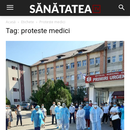
Acasă
Etichete
Proteste medici
Tag: proteste medici