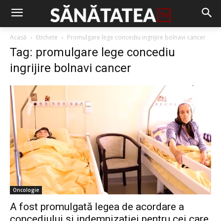
Acasă
Etichete
Promulgare lege concediu ingrijire bolnavi cancer
Tag: promulgare lege concediu
ingrijire bolnavi cancer
Oncologie
A fost promulgată legea de acordare a
concediului și indemnizației pentru cei care