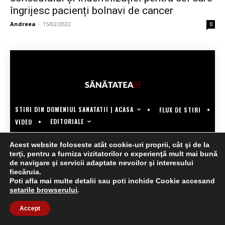
îngrijesc pacienți bolnavi de cancer
Andreea
-
15/02/2022
0
STIRI DIN DOMENIUL SANATATII | ACASA
FLUX DE STIRI
EDITORIALE
VIDEO
COPYRIGHT @SANATATEATV | MADE BY WECREATE.TECH
Acest website foloseste atât cookie-uri proprii, cât şi de la
terţi, pentru a furniza vizitatorilor o experienţă mult mai bună
de navigare şi servicii adaptate nevoilor şi interesului
fiecăruia.
Poti afla mai multe detalii sau poti inchide Cookie accesand
setarile browserului
.
Accept