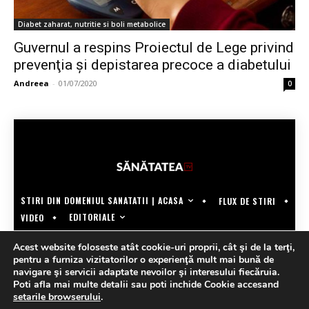
Diabet zaharat, nutritie si boli metabolice
Guvernul a respins Proiectul de Lege privind
prevenţia şi depistarea precoce a diabetului
Andreea
-
01/07/2020
0
STIRI DIN DOMENIUL SANATATII | ACASA
FLUX DE STIRI
EDITORIALE
VIDEO
COPYRIGHT @SANATATEATV | MADE BY WECREATE.TECH
Acest website foloseste atât cookie-uri proprii, cât şi de la terţi,
pentru a furniza vizitatorilor o experienţă mult mai bună de
navigare şi servicii adaptate nevoilor şi interesului fiecăruia.
Poti afla mai multe detalii sau poti inchide Cookie accesand
setarile browserului
.