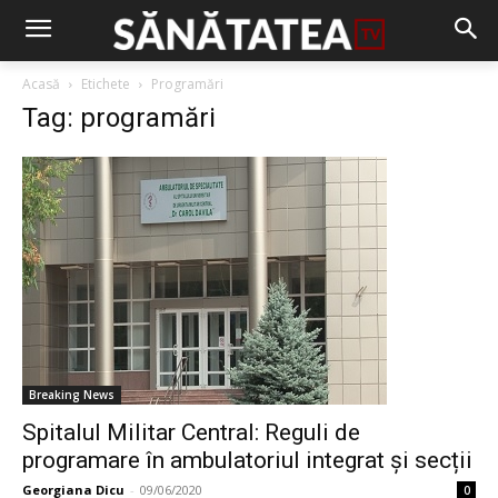
Acasă
Etichete
Programări
Tag: programări
Breaking News
Spitalul Militar Central: Reguli de
programare în ambulatoriul integrat și secții
Georgiana Dicu
-
09/06/2020
0