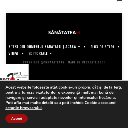
STIRI DIN DOMENIUL SANATATII | ACASA
FLUX DE STIRI
EDITORIALE
VIDEO
COPYRIGHT @SANATATEATV | MADE BY WECREATE.TECH
Acest website foloseste atât cookie-uri proprii, cât şi de la terţi,
pentru a furniza vizitatorilor o experienţă mult mai bună de
navigare şi servicii adaptate nevoilor şi interesului fiecăruia.
Poti afla mai multe detalii sau poti inchide Cookie accesand
setarile browserului
.
Accept