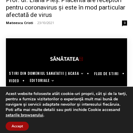
Prof. dr. Liana Pleș: Placenta are receptori
pentru coronavirus și este în mod particular
afectată de virus
Mateescu Cristi
-
23/10/2021
0
STIRI DIN DOMENIUL SANATATII | ACASA
FLUX DE STIRI
EDITORIALE
VIDEO
COPYRIGHT @SANATATEATV | MADE BY WECREATE.TECH
Acest website foloseste atât cookie-uri proprii, cât şi de la terţi,
pentru a furniza vizitatorilor o experienţă mult mai bună de
navigare şi servicii adaptate nevoilor şi interesului fiecăruia.
Poti afla mai multe detalii sau poti inchide Cookie accesand
setarile browserului
.
Accept