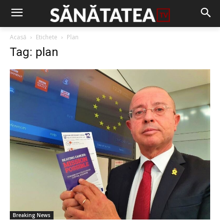
Acasă
Etichete
Plan
Tag: plan
Breaking News