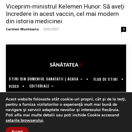
Viceprim-ministrul Kelemen Hunor: Să aveți
încredere în acest vaccin, cel mai modern
din istoria medicinei
Carmen Munteanu
-
10/02/2021
0
STIRI DIN DOMENIUL SANATATII | ACASA
FLUX DE STIRI
EDITORIALE
VIDEO
COPYRIGHT @SANATATEATV | MADE BY WECREATE.TECH
Acest website foloseste atât cookie-uri proprii, cât şi de la terţi,
pentru a furniza vizitatorilor o experienţă mult mai bună de
navigare şi servicii adaptate nevoilor şi interesului fiecăruia.
Poti afla mai multe detalii sau poti inchide Cookie accesand
setarile browserului
.
Accept