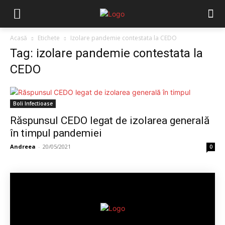
Acasă
Etichete
Izolare pandemie contestata la CEDO
Tag: izolare pandemie contestata la
CEDO
Boli Infectioase
Răspunsul CEDO legat de izolarea generală
în timpul pandemiei
Andreea
-
20/05/2021
0