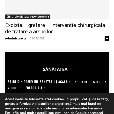
Chirurgie plastica reconstructiva
Excizie – grefare – Interventie chirurgicala
de tratare a arsurilor
Administrator
-
09/09/2009
0
STIRI DIN DOMENIUL SANATATII | ACASA
FLUX DE STIRI
EDITORIALE
VIDEO
COPYRIGHT @SANATATEATV | MADE BY WECREATE.TECH
Acest website foloseste atât cookie-uri proprii, cât şi de la terţi,
pentru a furniza vizitatorilor o experienţă mult mai bună de
navigare şi servicii adaptate nevoilor şi interesului fiecăruia.
Poti afla mai multe detalii sau poti inchide Cookie accesand