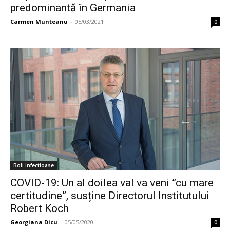
predominantă în Germania
Carmen Munteanu
-
05/03/2021
0
Boli Infectioase
COVID-19: Un al doilea val va veni ”cu mare
certitudine”, susține Directorul Institutului
Robert Koch
Georgiana Dicu
-
05/05/2020
0