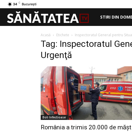
C
34
București
STIRI DIN DOM
Acasă
Etichete
Inspectoratul General pentru Situa
Tag: Inspectoratul Gene
Urgenţă
Boli Infectioase
România a trimis 20.000 de măşt