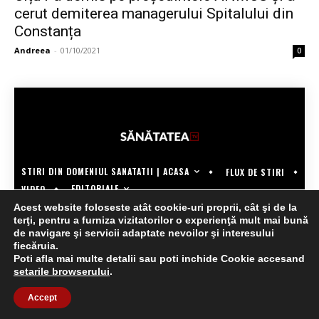
cerut demiterea managerului Spitalului din
Constanța
Andreea
-
01/10/2021
0
STIRI DIN DOMENIUL SANATATII | ACASA
FLUX DE STIRI
EDITORIALE
VIDEO
Acest website foloseste atât cookie-uri proprii, cât şi de la
COPYRIGHT @SANATATEATV | MADE BY WECREATE.TECH
terţi, pentru a furniza vizitatorilor o experienţă mult mai bună
de navigare şi servicii adaptate nevoilor şi interesului
fiecăruia.
Poti afla mai multe detalii sau poti inchide Cookie accesand
setarile browserului
.
Accept