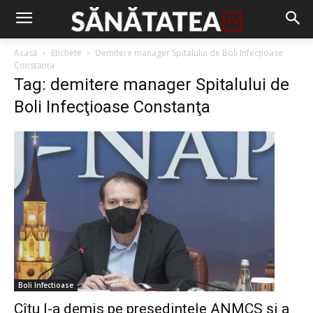
Acasă
Etichete
Demitere manager Spitalului de Boli Infecţioase
Constanţa
Tag: demitere manager Spitalului de
Boli Infecţioase Constanţa
Boli Infectioase
Cîțu l-a demis pe preşedintele ANMCS și a