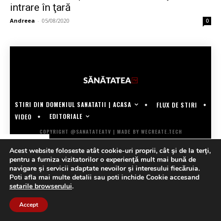
intrare în ţară
Andreea
-
05/08/2020
0
STIRI DIN DOMENIUL SANATATII | ACASA
FLUX DE STIRI
EDITORIALE
VIDEO
COPYRIGHT @SANATATEATV | MADE BY WECREATE.TECH
Acest website foloseste atât cookie-uri proprii, cât şi de la terţi,
pentru a furniza vizitatorilor o experienţă mult mai bună de
navigare şi servicii adaptate nevoilor şi interesului fiecăruia.
Poti afla mai multe detalii sau poti inchide Cookie accesand
setarile browserului
.
Accept