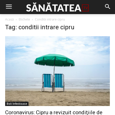
Acasă
Etichete
Conditii intrare cipru
Tag: conditii intrare cipru
Boli Infectioase
Coronavirus: Cipru a revizuit condiţiile de