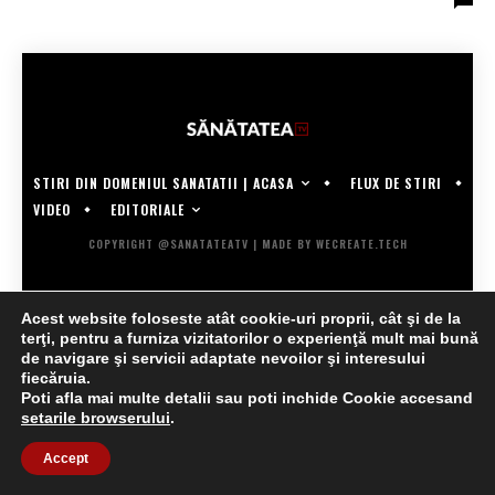
STIRI DIN DOMENIUL SANATATII | ACASA
FLUX DE STIRI
EDITORIALE
VIDEO
COPYRIGHT @SANATATEATV | MADE BY WECREATE.TECH
Acest website foloseste atât cookie-uri proprii, cât şi de la
terţi, pentru a furniza vizitatorilor o experienţă mult mai bună
de navigare şi servicii adaptate nevoilor şi interesului
fiecăruia.
Poti afla mai multe detalii sau poti inchide Cookie accesand
setarile browserului
.
Accept