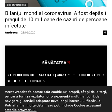
Boli Infectioase
Bilanţul mondial coronavirus: A fost depăşit
pragul de 10 milioane de cazuri de persoane
infectate
Andreea
-
28/06/2020
0
STIRI DIN DOMENIUL SANATATII | ACASA
FLUX DE STIRI
EDITORIALE
VIDEO
COPYRIGHT @SANATATEATV | MADE BY WECREATE.TECH
Acest website foloseste atât cookie-uri proprii, cât şi de la terţi,
pentru a furniza vizitatorilor o experienţă mult mai bună de
navigare şi servicii adaptate nevoilor şi interesului fiecăruia.
Poti afla mai multe detalii sau poti inchide Cookie accesand
setarile browserului
.