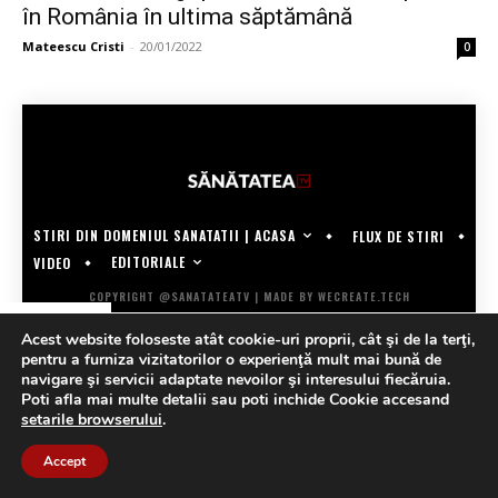
în România în ultima săptămână
Mateescu Cristi
-
20/01/2022
0
STIRI DIN DOMENIUL SANATATII | ACASA
FLUX DE STIRI
EDITORIALE
VIDEO
COPYRIGHT @SANATATEATV | MADE BY WECREATE.TECH
Acest website foloseste atât cookie-uri proprii, cât şi de la terţi,
pentru a furniza vizitatorilor o experienţă mult mai bună de
navigare şi servicii adaptate nevoilor şi interesului fiecăruia.
Poti afla mai multe detalii sau poti inchide Cookie accesand
setarile browserului
.
Accept