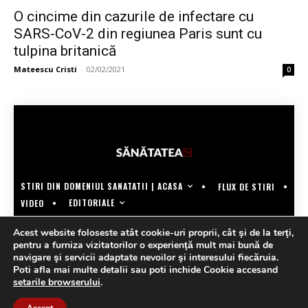
O cincime din cazurile de infectare cu
SARS-CoV-2 din regiunea Paris sunt cu
tulpina britanică
Mateescu Cristi
-
02/02/2021
0
STIRI DIN DOMENIUL SANATATII | ACASA
FLUX DE STIRI
EDITORIALE
VIDEO
COPYRIGHT @SANATATEATV | MADE BY WECREATE.TECH
Acest website foloseste atât cookie-uri proprii, cât şi de la terţi,
pentru a furniza vizitatorilor o experienţă mult mai bună de
navigare şi servicii adaptate nevoilor şi interesului fiecăruia.
Poti afla mai multe detalii sau poti inchide Cookie accesand
setarile browserului
.