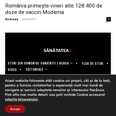
România primește vineri alte 128.400 de
doze de vaccin Moderna
Andreea
-
20/05/2021
0
STIRI DIN DOMENIUL SANATATII | ACASA
FLUX DE STIRI
EDITORIALE
VIDEO
COPYRIGHT @SANATATEATV | MADE BY WECREATE.TECH
Acest website foloseste atât cookie-uri proprii, cât şi de la terţi,
pentru a furniza vizitatorilor o experienţă mult mai bună de
navigare şi servicii adaptate nevoilor şi interesului fiecăruia.
Poti afla mai multe detalii sau poti inchide Cookie accesand
setarile browserului
.
Accept