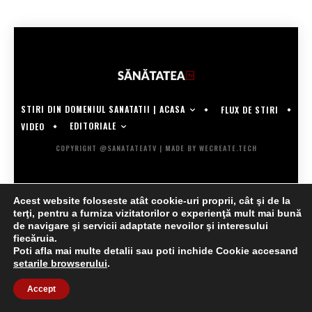
STIRI DIN DOMENIUL SANATATII | ACASA
FLUX DE STIRI
EDITORIALE
VIDEO
COPYRIGHT @SANATATEATV | MADE BY WECREATE.TECH
Acest website foloseste atât cookie-uri proprii, cât şi de la
terţi, pentru a furniza vizitatorilor o experienţă mult mai bună
de navigare şi servicii adaptate nevoilor şi interesului
fiecăruia.
Poti afla mai multe detalii sau poti inchide Cookie accesand
setarile browserului
.
Accept