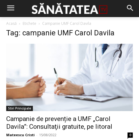
Acasă
Etichete
Campanie UMF Carol Davila
Tag: campanie UMF Carol Davila
Stiri Principale
Campanie de prevenție a UMF „Carol
Davila”: Consultaţii gratuite, pe litoral
Mateescu Cristi
-
15/08/2022
0