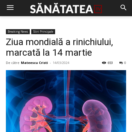
Breaking News
Stiri Principale
Ziua mondială a rinichiului,
marcată la 14 martie
De către
Mateescu Cristi
-
14/03/2024
653
0