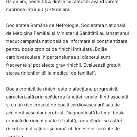
67 de ani, peste 55% dintre cei afectaţi având vârste
cuprinse între 60 şi 79 de ani.
Societatea Română de Nefrologie, Societatea Naţională
de Medicina Familiei şi Ministerul Sănătăţii au lansat anul
trecut campania naţională de informare şi conştientizare
pentru boala cronică de rinichi intitulată „Bolile
cardiovasculare, hipertensiunea şi diabetul sunt
frecvente şi pot afecta grav rinichii. Evaluează gratuit
starea rinichilor tăi la medicul de familie!”.
Boala cronică de rinichi este o afecţiune progresivă,
caracterizată prin scăderea funcţiei renale, fiind asociată
şi cu un risc crescut de boală cardiovasculară sau de
accident vascular cerebral. Diagnosticată la timp, boala
cronică de rinichi poate fi tratată, reducându-se astfel
riscul complicaţiilor şi numărul deceselor cauzate de
acestea.