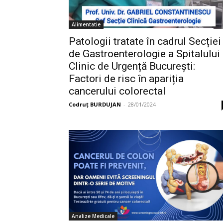
Alimentatie
Patologii tratate în cadrul Secției
de Gastroenterologie a Spitalului
Clinic de Urgență București:
Factori de risc în apariția
cancerului colorectal
Codruț BURDUJAN
-
28/01/2024
Analize Medicale