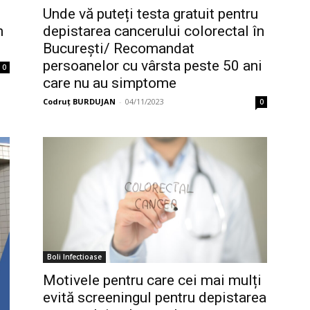
Unde vă puteți testa gratuit pentru
n
depistarea cancerului colorectal în
București/ Recomandat
persoanelor cu vârsta peste 50 ani
0
care nu au simptome
Codruț BURDUJAN
-
04/11/2023
0
Boli Infectioase
Motivele pentru care cei mai mulți
evită screeningul pentru depistarea