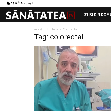
C
28.9
București
STIRI DIN DOM
Acasă
Etichete
Colorectal
Tag: colorectal