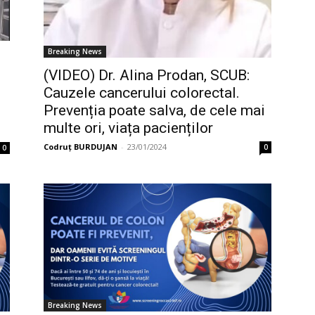
Breaking News
(VIDEO) Dr. Alina Prodan, SCUB:
Cauzele cancerului colorectal.
Prevenția poate salva, de cele mai
multe ori, viața pacienților
Codruț BURDUJAN
-
23/01/2024
0
0
Breaking News