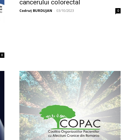
cancerului colorectal
Codruț BURDUJAN
-
03/10/2023
0
0