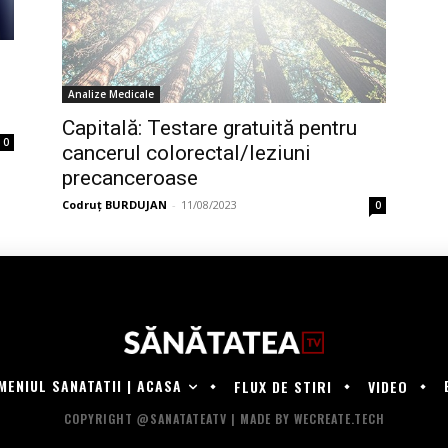
Analize Medicale
Capitală: Testare gratuită pentru
0
cancerul colorectal/leziuni
precanceroase
Codruț BURDUJAN
-
11/08/2023
0
MENIUL SANATATII | ACASA
FLUX DE STIRI
VIDEO
COPYRIGHT @SANATATEATV | MADE BY WECREATE.TECH