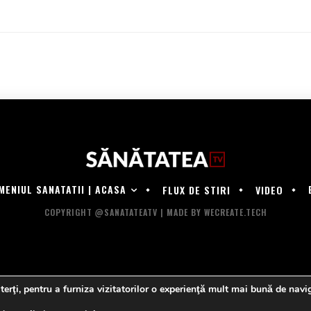
MENIUL SANATATII | ACASA
FLUX DE STIRI
VIDEO
COPYRIGHT @SANATATEATV | MADE BY WECREATE.TECH
 terţi, pentru a furniza vizitatorilor o experienţă mult mai bună de navig