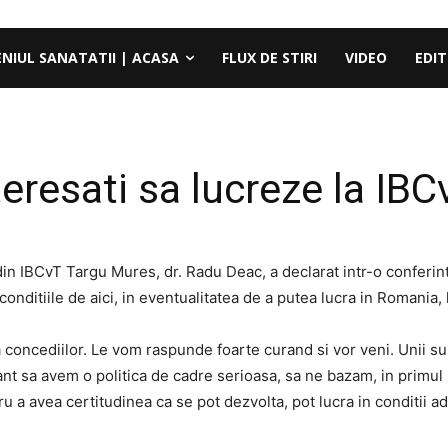
ENIUL SANATATII | ACASA
FLUX DE STIRI
VIDEO
EDIT
nteresati sa lucreze la I
din IBCvT Targu Mures, dr. Radu Deac, a declarat intr-o conferin
 conditiile de aici, in eventualitatea de a putea lucra in Romania
oncediilor. Le vom raspunde foarte curand si vor veni. Unii sunt m
t sa avem o politica de cadre serioasa, sa ne bazam, in primul ra
ru a avea certitudinea ca se pot dezvolta, pot lucra in conditii a