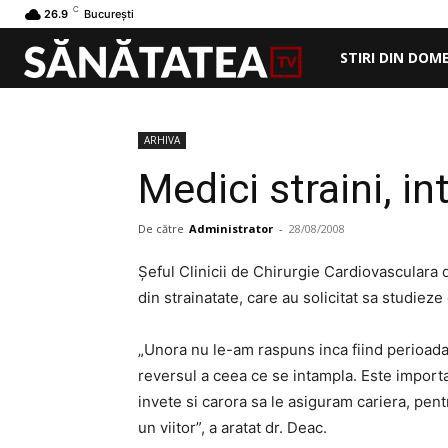
C
26.9
București
STIRI DIN DOM
ARHIVA
Medici straini, i
De către
Administrator
-
28/08/2008
Şeful Clinicii de Chirurgie Cardiovasculara 
din strainatate, care au solicitat sa studieze
„Unora nu le-am raspuns inca fiind perioada c
reversul a ceea ce se intampla. Este importan
invete si carora sa le asiguram cariera, pent
un viitor”, a aratat dr. Deac.